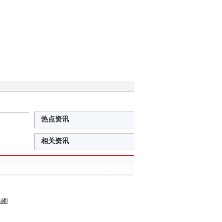
热点资讯
相关资讯
地图