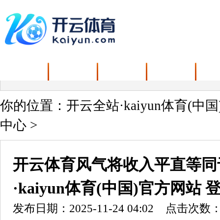
首页
关于我们
新闻中心
产品中心
解
你的位置：
开云全站·kaiyun体育(中
中心
>
开云体育风气将收入平直等同
·kaiyun体育(中国)官方网站
发布日期：2025-11-24 04:02 点击次数：