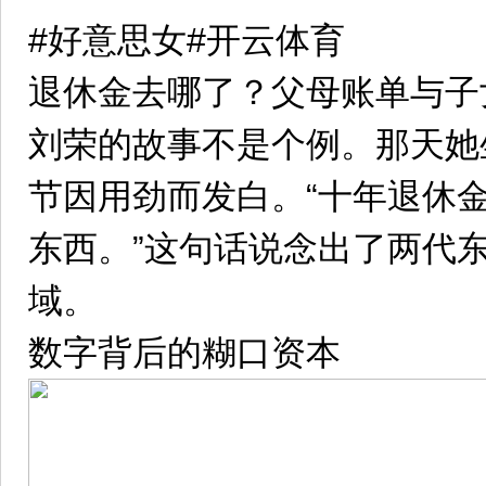
#好意思女#开云体育
退休金去哪了？父母账单与子
刘荣的故事不是个例。那天她
节因用劲而发白。“十年退休
东西。”这句话说念出了两代
域。
数字背后的糊口资本