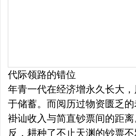
代际领路的错位
年青一代在经济增永久长大，
于储蓄。而阅历过物资匮乏的
褂讪收入与简直钞票间的距离
反，耕种了不止天渊的钞票不