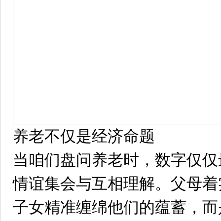
养老不仅是经济命题
当咱们盘问养老时，数字仅仅
情谊集会与互相理解。父母着
子女精准缠绵他们的蕴蓄，而