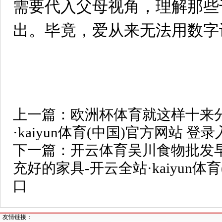
需要代入父母视角，理解那些
出。毕竟，爱从来无法用数字
上一篇：
欧洲杯体育就这样十来
·kaiyun体育(中国)官方网站 登
下一篇：
开云体育吴川食物批发
充好的家具-开云全站·kaiyun体
口
友情链接：