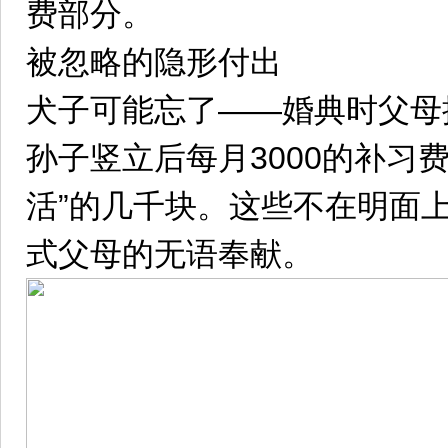
费部分。
被忽略的隐形付出
犬子可能忘了——婚典时父母
孙子竖立后每月3000的补习
活”的几千块。这些不在明面
式父母的无语奉献。