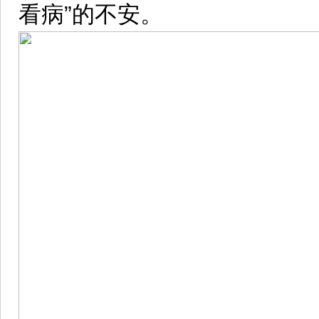
看病”的不安。