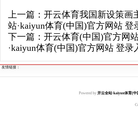
上一篇：
开云体育我国新设策画主体
站·kaiyun体育(中国)官方网站 
下一篇：
开云体育(中国)官方网
·kaiyun体育(中国)官方网站 登
友情链接：
Powered by
开云全站·kaiyun体育(
C