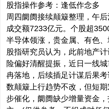
股指操作参考：逢低作念多
周四阛阓接续颠簸整理，午后
成交额7233亿元。个股超35
半导体领涨，贵金属、有色、
股指研究员认为，此前地产计
险偏好清醒提振，近日一线城
冉落地，后续插足计谋后果考
数颠簸上行趋势不改，但短期
步催化，阛阓缺少增量资金，