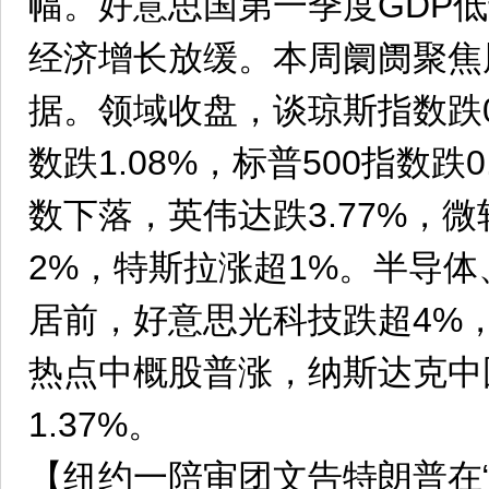
幅。好意思国第一季度GDP
经济增长放缓。本周阛阓聚焦周
据。领域收盘，谈琼斯指数跌0
数跌1.08%，标普500指数跌
数下落，英伟达跌3.77%，
2%，特斯拉涨超1%。半导
居前，好意思光科技跌超4%
热点中概股普涨，纳斯达克中
1.37%。
【纽约一陪审团文告特朗普在“