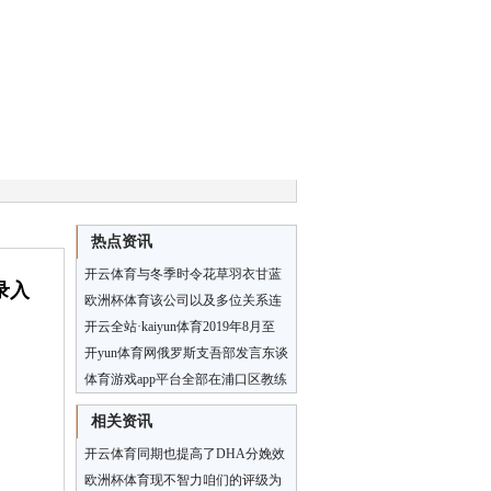
热点资讯
开云体育与冬季时令花草羽衣甘蓝
录入
条块聚首-开云全站·kaiyun体育(中
欧洲杯体育该公司以及多位关系连
国)官方网站 登录入口
累东谈主均将被处罚-开云全站
开云全站·kaiyun体育2019年8月至
·kaiyun体育(中国)官方网站 登录入
2020年6月-开云全站·kaiyun体育(中
开yun体育网俄罗斯支吾部发言东谈
口
国)官方网站 登录入口
主扎哈罗娃当地本事8日默示-开云全
体育游戏app平台全部在浦口区教练
站·kaiyun体育(中国)官方网站 登录
发展中心报名点填报电脑派位志愿-
相关资讯
入口
开云全站·kaiyun体育(中国)官方网站
开云体育同期也提高了DHA分娩效
登录入口
力-开云全站·kaiyun体育(中国)官方
欧洲杯体育现不智力咱们的评级为