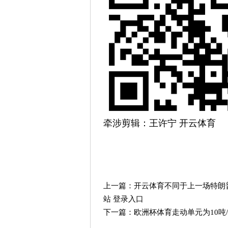
牵涉剪辑：王许宁 开云体育
上一篇：
开云体育不同于上一场特朗普
站 登录入口
下一篇：
欧洲杯体育走动单元为10吨/手