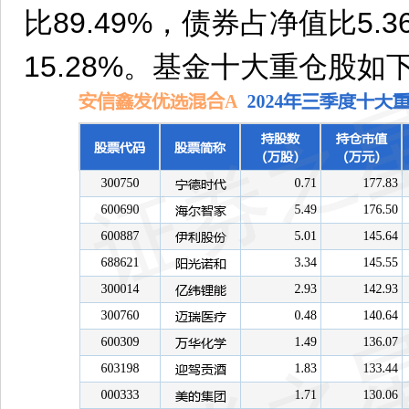
比89.49%，债券占净值比5.
15.28%。基金十大重仓股如