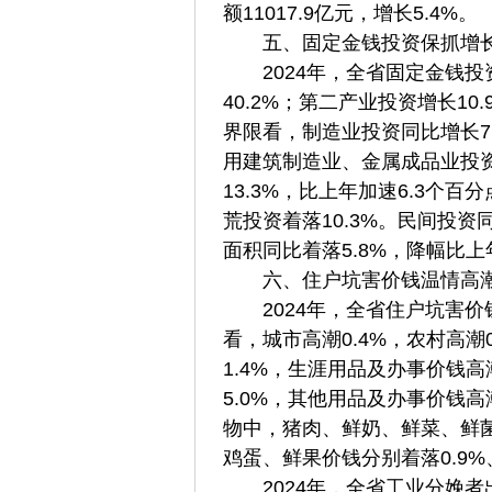
额11017.9亿元，增长5.4%。
五、固定金钱投资保抓增
2024年，全省固定金钱
40.2%；第二产业投资增长10
界限看，制造业投资同比增长7
用建筑制造业、金属成品业投资分
13.3%，比上年加速6.3个
荒投资着落10.3%。民间投资
面积同比着落5.8%，降幅比上
六、住户坑害价钱温情高
2024年，全省住户坑害价
看，城市高潮0.4%，农村高潮
1.4%，生涯用品及办事价钱高
5.0%，其他用品及办事价钱高
物中，猪肉、鲜奶、鲜菜、鲜菌价
鸡蛋、鲜果价钱分别着落0.9%、4
2024年，全省工业分娩者