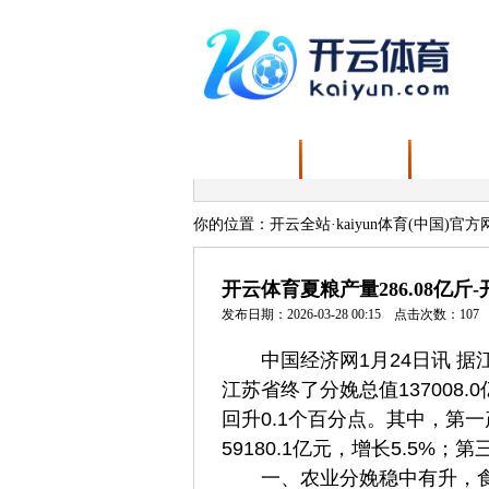
首页
关于我们
新闻中
你的位置：
开云全站·kaiyun体育(中国)官
开云体育夏粮产量286.08亿斤-
发布日期：2026-03-28 00:15 点击次数：107
中国经济网1月24日讯 
江苏省终了分娩总值137008
回升0.1个百分点。其中，第一
59180.1亿元，增长5.5%；第
一、农业分娩稳中有升，