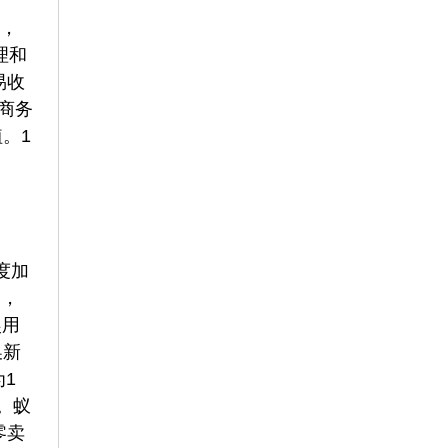
中，
理和
易收
和商务
。1
度加
元，
娱用
换新
1
。蚁
零卖