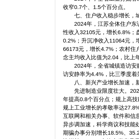
收窄0.7个、1.5个百分点。
七、住户收入稳步增长，
2024年，江苏全体住户东
性收入32105元，增长6.8%
0.2%；升沉净收入11064
66173元，增长4.7%；农村
念主均收入比值为2.04，比上年
2024年，全省城镇造访安
访安静率为4.4%，比三季度着
八、新兴产业增长加速，
先进制造业限度壮大。20
年提高0.8个百分点；规上高技
规上工业增长的孝敬率达27.
互联网和相关办事、软件和信息技
异步调加速，科学商议和技能处
期骗办事分别增长18.5%、3