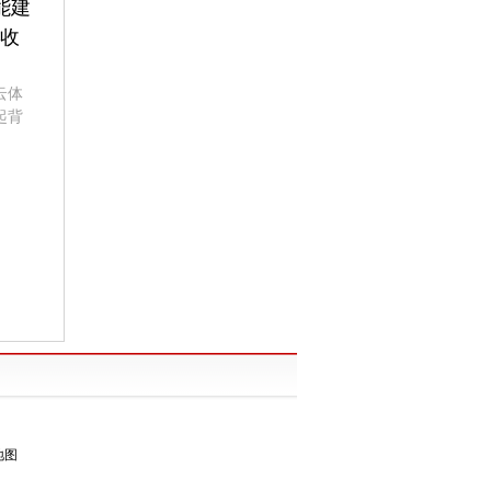
能建
易收
云体
起背
地图