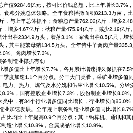
总产值9284.6亿元，按可比价钱意想，比上年增长3.7%
。食粮分娩总体领略。全年食粮播撒面积8213.3万亩，
9公斤，与上年总体抓平；食粮总产量762.02亿斤，增多2.4
，增多4.67亿斤；秋粮产量475.94亿斤，减少2.19亿斤
出栏2334.9万头，着落3.1%；家禽出栏8.5亿只，增
6万头，其中能繁母猪134.5万头。全年猪牛羊禽肉产量335.
.0%、禽肉增长7.3%。
装备制造业撑抓有劲
业增多值比上年增长7.7%，各月累计增速持久保抓在7.5
比三季度加速1.1个百分点。分三大门类看，采矿业增多值
4%，电力、热力、燃气及水分娩和供应业增长10.5%。分经
.3%，国有控股企业增长7.3%，股份制企业增长8.0%
大类中，有34个行业增多值同比增长，行业增长面85.0%
制造业加速发展。全年规上装备制造业增多值同比增长8.7
速、占比均比上年提高0.9个百分点；其上钩算机、通讯和其
制造业增长10.8%，金属成品业增长10.9%。