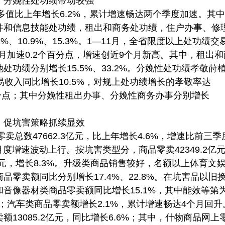
，分娩性处功绩带动较强
增多值比上年增长6.2%，累计增速畅达两个季度加速。其
件和信息技能处功绩，租出和商务处功绩，住户办事、修
1%、10.9%、15.3%。1—11月，全省限度以上处功绩交
8月加速0.2个百分点，增速创近9个月新高。其中，租出
功绩分别增长15.5%、33.2%。分娩性处功绩孝敬莳植
易收入同比增长10.5%，对规上处功绩增长的孝敬率达
个百分点；其中分娩性租出办事、分娩性商务办事分别增长
，促坑害策略抓续显效
零卖总数47662.3亿元，比上年增长4.6%，增速比前三季
月度增速波动上行。按坑害类型分，商品零卖42349.2亿
.1亿元，增长8.3%。升级类商品销售较好，名额以上体育文
零卖额同比分别增长17.4%、22.8%。在坑害品以旧
音像器材类商品零卖额同比增长15.1%，其中能效等第为
%；汽车类商品零卖额增长2.1%，累计增速畅达4个月回升
13085.2亿元，同比增长6.6%；其中，什物商品网上