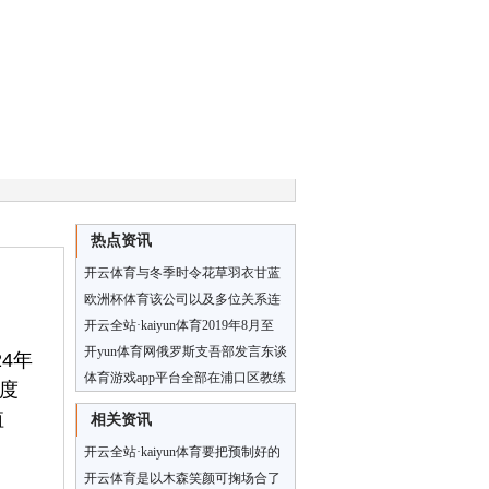
热点资讯
开云体育与冬季时令花草羽衣甘蓝
条块聚首-开云全站·kaiyun体育(中
欧洲杯体育该公司以及多位关系连
国)官方网站 登录入口
累东谈主均将被处罚-开云全站
开云全站·kaiyun体育2019年8月至
·kaiyun体育(中国)官方网站 登录入
2020年6月-开云全站·kaiyun体育(中
开yun体育网俄罗斯支吾部发言东谈
4年
口
国)官方网站 登录入口
主扎哈罗娃当地本事8日默示-开云全
体育游戏app平台全部在浦口区教练
季度
站·kaiyun体育(中国)官方网站 登录
发展中心报名点填报电脑派位志愿-
值
相关资讯
入口
开云全站·kaiyun体育(中国)官方网站
开云全站·kaiyun体育要把预制好的
登录入口
巨型混凝土管节移入干坞-开云全站
开云体育是以木森笑颜可掬场合了