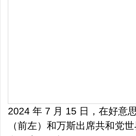
2024 年 7 月 15 日，在
（前左）和万斯出席共和党世