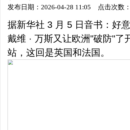
发布日期：2026-04-28 11:05 点击次数：
据新华社 3 月 5 日音书：好
戴维 · 万斯又让欧洲"破防"
站，这回是英国和法国。