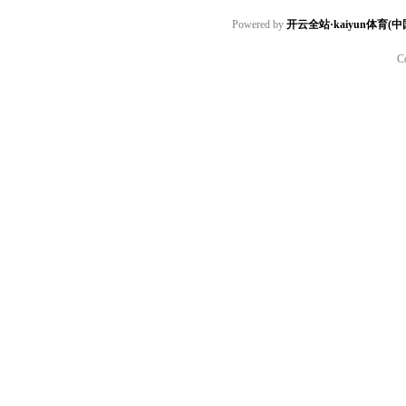
Powered by
开云全站·kaiyun体育(
C