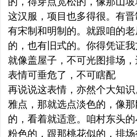
的，得穿点宽松的，像那山坡
这汉服，项目也多得很。有晋
有宋制和明制的。就跟咱的老
的，也有旧式的。你得凭证我
就像盖屋子，不可光图排场，
表情可垂危了，不可瞎配
再说说这表情，亦然个大知识
雅点，那就选点淡色的，像那
的，看着就适意。咱村东头的
粉色的，跟那桃花似的，排场