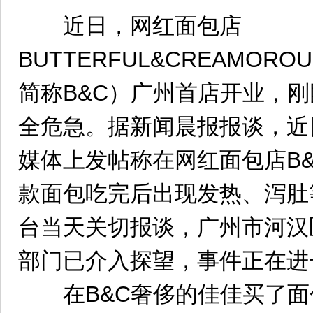
近日，网红面包店
BUTTERFUL&CREAMO
简称B&C）广州首店开业，
全危急。据新闻晨报报谈，近
媒体上发帖称在网红面包店B
款面包吃完后出现发热、泻肚
台当天关切报谈，广州市河汉
部门已介入探望，事件正在进
在B&C奢侈的佳佳买了面