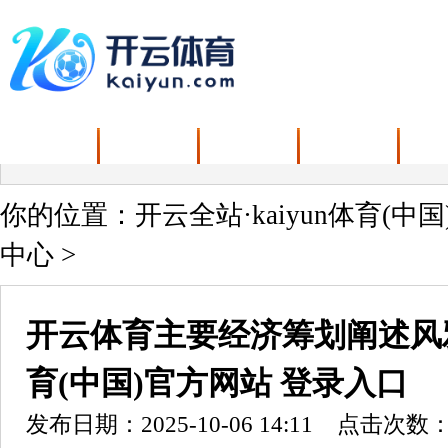
首页
关于我们
新闻中心
产品中心
解
你的位置：
开云全站·kaiyun体育(中
中心
>
开云体育主要经济筹划阐述风雅-
育(中国)官方网站 登录入口
发布日期：2025-10-06 14:11 点击次数：