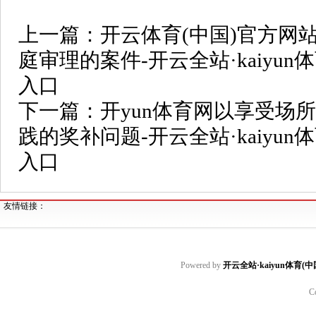
上一篇：
开云体育(中国)官方网
庭审理的案件-开云全站·kaiyun
入口
下一篇：
开yun体育网以享受场
践的奖补问题-开云全站·kaiyun
入口
友情链接：
Powered by
开云全站·kaiyun体育(
C