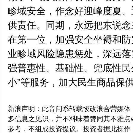
畛域安全，作念好迎峰度夏、
供责任。同期，永远把东说念
在第一位，加强安全坐褥和防
业畛域风险隐患惩处，深远落
强普惠性、基础性、兜底性民
小”等服务，加大民生商品保
新浪声明：此音问系转载悛改浪合营媒体
多信息之见识，并不料味着赞同其不雅点
参考，不组成投资提议。投资者据此操作