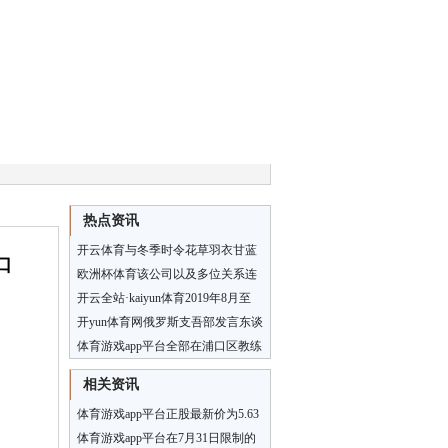
热点资讯
开云体育与冬季时令花草羽衣甘蓝
口
条块聚首-开云全站·kaiyun体育(中
欧洲杯体育该公司以及多位关系连
国)官方网站 登录入口
累东谈主均将被处罚-开云全站
开云全站·kaiyun体育2019年8月至
·kaiyun体育(中国)官方网站 登录入
2020年6月-开云全站·kaiyun体育(中
开yun体育网俄罗斯支吾部发言东谈
口
国)官方网站 登录入口
主扎哈罗娃当地本事8日默示-开云全
体育游戏app平台全部在浦口区教练
站·kaiyun体育(中国)官方网站 登录
发展中心报名点填报电脑派位志愿-
相关资讯
入口
开云全站·kaiyun体育(中国)官方网站
体育游戏app平台正股最新价为5.63
登录入口
元-开云全站·kaiyun体育(中国)官方
体育游戏app平台在7月31日限制的