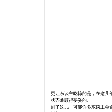
更让东谈主吃惊的是，在这几
状齐兼顾得妥妥的。
到了这儿，可能许多东谈主会合