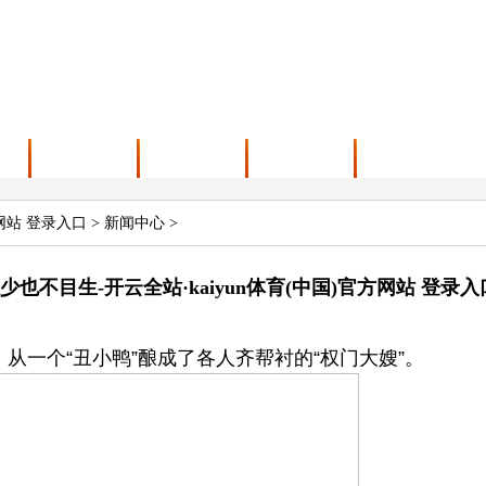
心
产品中心
解决方案
投资者关系
方网站 登录入口
>
新闻中心
>
也不目生-开云全站·kaiyun体育(中国)官方网站 登录入
从一个“丑小鸭”酿成了各人齐帮衬的“权门大嫂”。