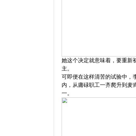
她这个决定就意味着，要重新
主。
可即便在这样清苦的试验中，
内，从庸碌职工一齐爬升到麦
一。