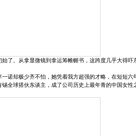
初始了。从拿显微镜到拿运筹帷幄书，这跨度几乎大得吓
李一诺却极少齐不怕，她凭着我方超强的才略，在短短六
肯锡全球搭伙东谈主，成了公司历史上最年青的中国女性