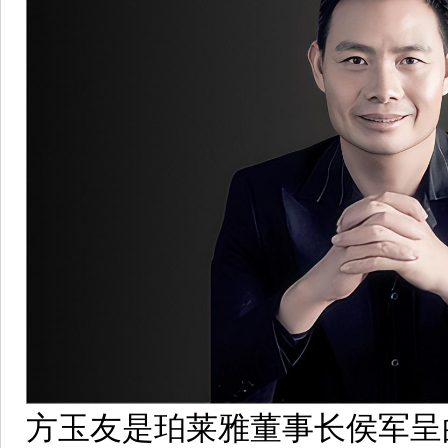
方玉友是珀莱雅董事长侯军呈