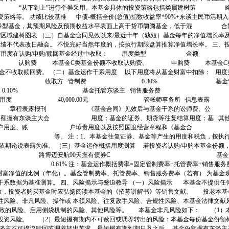
下到上”进行个券采用。本基金具体的投资策略包括类属建树策 略
策略等。 功绩比较基准 中债-概括全价(总值)指数收益率*90%+东谈主民币活期
金为债券型基金，其预期风险及预期收益水平表面上高于货币阛阓基金，低于混 合
/区域建树图表 （三）自基金合同见效以来/最近十年（孰短）基金每年的净值增长率
功绩不代表改日融会。 不悦完好当然年度的，按执行期限盘算推算净值增长率。 三、
度 以下用度在认购/申购/赎回基金经过中收取： 用度类型 金额
费 本基金C类基金份额不收取认购费。 申购费 本基金C类
取赎回费。 （二）基金运作干系用度 以下用度将从基金财富中扣除： 用度
或金额 收取方 管制费 0.30% 基金管
费 0.10% 基金托管东谈主 销售服务费
度 40,000.00元 管帐师事务所 信息表露
程表露报刊 《基金合同》见效后与基金干系的讼师费、公
有东谈主大会 用度；基金的证券、期货等往复结算用度；基 其他
户开户用度、账 户珍贵用度以及按照国度经营章程和《基金合
度 等。 注：1、本基金往复证券、基金等产生的用度和税负，按执行
依期论说表露为准。 （三）基金运作概括用度测算 若投资者认购/申购本基金份额
费率如下表： 路博迈安航90天握有债券C 基金
1% 注：基金运作概括费率=固定管制费率+托管费率+销售服务
财富净值的比例（年化）。基金管制费率、托管费率、销售服务费率（若有） 为基金
干系数据为基准测算。 四、风险揭示与蹙迫教导 （一）风险揭示 本基金不提供任
险，投资者购买基金时应弘扬阅读本基金的《招募讲解书》等销售文献。 投老本基
性风险、非凡风险、操作或 本领风险、往复敌手风险、合规性风险、本基金法律文献
一致的风险、启用侧袋机制的风险、其他风险等。 本基金非凡风险如下： （1）
投资风险。 （2）最短握有期内不可赎回或调养转出的风险：本基金每份基金份额树
东谈主不可提议赎回或调养转出苦求，最短握有期到期日及之后， 基金份额握有东谈主