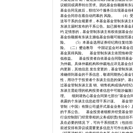
议赎回或调养转出苦求。因此基金份额握有东
基金合同见效后，联结50个服务日出现基金份
基金合同存在着自动闭幕的 风险。 （4）
送等干系的合规要求，本基金基金管制东谈主
东谈主届时发布的干系公告。如已握有本基金
约 定情形的，基金管制东谈主有权依据基金
基金份额握有东谈主濒临基金份额可能按照基
险。 （5）本基金选用证券经纪商往复结算
险。 （二）蹙迫教导 中国证监会对本基金
基金莫得风险。 基金管制东谈主依照恪称背
低收益。 基金投资者自依基金合同取得基金
为仲裁。具体仲裁机构和仲裁地点详见基金合
内更新，其他信息 发生变更的，基金管制东
准确得到基金的干系信息，敬请同期热心基金
性，用功于于投资者个东谈主信息的保护。基
过基金管制东谈主直 销、销售机构或场内经
东谈主需处理的机构投资者信息中可能涉偏激
理。 细则请热心基金合同第七部分“基金合同当事
表露的个东谈主信息处理干系计谋。 基金管
管制（中国）有限公司盛开式基金业务法令》
的干系公告。 基金投资者细察并经受基金管
行业控制部门经营章程的义务或职责(包括但不
及在必要的情况 下，可向干系招揽方（包括
前述安排有异议或需要更多信息方可作出购买