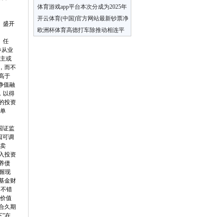
币种
(中国)官方网站
站·kaiyun体育(中国)官方网站 登录
体育游戏app平台本次分成为2025年
入口
度的第1次分成-开云全站·kaiyun体育
开云体育(中国)官方网站最新钞票净
盛开
(中国)
值谈判值为1460.79万元-开云全站
欧洲杯体育高德打车除推动相连平
任
·kaiyun体
台降佣外-开云全站·kaiyun体育(中
从业
国)官方网站 登录
主或
，而不
高于
净值融
，以得
的投资
单
国证监
因可调
卖
入投资
养债
握现
基金财
不错
本价值
合久期
”在